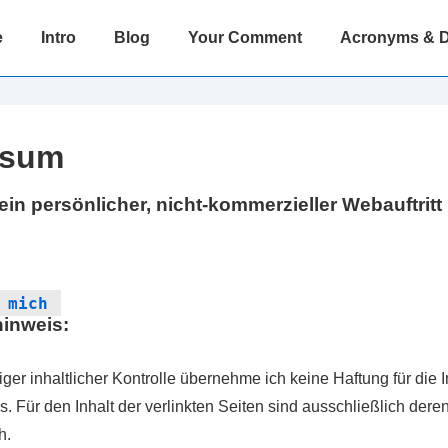
tion
e
Intro
Blog
Your Comment
Acronyms & De
ssum
ein persönlicher, nicht-kommerzieller Webauftritt
 mich
inweis:
tiger inhaltlicher Kontrolle übernehme ich keine Haftung für die I
s. Für den Inhalt der verlinkten Seiten sind ausschließlich dere
h.