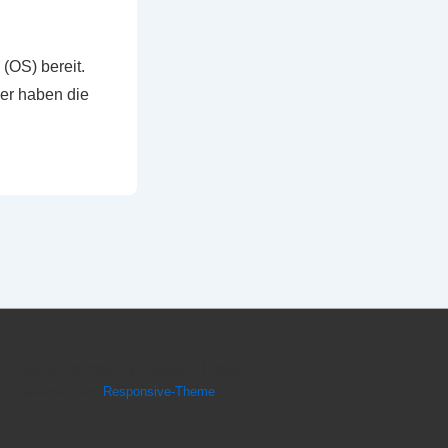
(OS) bereit.
her haben die
Copyright © 2026
Kurt König's A.I. Blog
|
Präsentiert von
Responsive-Theme