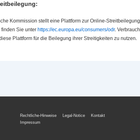
eitbeilegung:
che Kommission stellt eine Plattform zur Online-Streitbeilegung 
 finden Sie unter
https://ec.europa.eu/consumers/odr
. Verbrauc
diese Plattform für die Beilegung ihrer Streitigkeiten zu nutzen.
Footer-
Rechtliche-Hinweise
Legal-Notice
Kontakt
Impressum
Menü