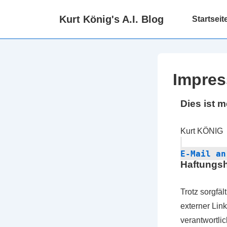
↓
Hauptnaviga
Kurt König's A.I. Blog
Startseit
Zum
Inhalt
Impre
Dies ist m
Kurt KÖNIG
E-Mail an
Haftungsh
Trotz sorgfäl
externer Link
verantwortlic