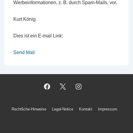
Werbeinformationen, z. B. durch Spam-Mails, vor.
Kurt König
Dies ist ein E-mail Link:
Send Mail
Footer-
Rechtliche-Hinweise
Legal-Notice
Kontakt
Impressum
Menü