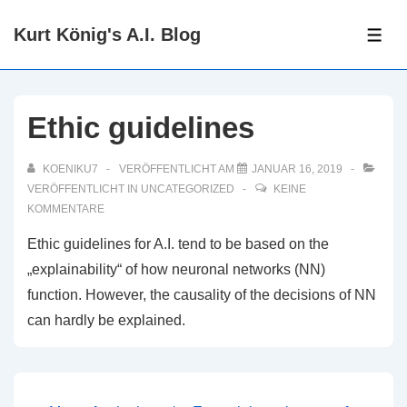
↓
Kurt König's A.I. Blog
Zum
ME
Inhalt
Ethic guidelines
KOENIKU7
VERÖFFENTLICHT AM
JANUAR 16, 2019
VERÖFFENTLICHT IN
UNCATEGORIZED
KEINE
KOMMENTARE
Ethic guidelines for A.I. tend to be based on the
„explainability“ of how neuronal networks (NN)
function. However, the causality of the decisions of NN
can hardly be explained.