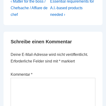
Beitragsnavigation
Vorheriger
Nächster
‹ Matter for the boss /
Essential requirements for
Beitrag
Beitrag
Chefsache / Affiare de
A.I.-based products
ist
ist
chef
needed ›
Schreibe einen Kommentar
Deine E-Mail-Adresse wird nicht veröffentlicht.
Erforderliche Felder sind mit
*
markiert
Kommentar
*