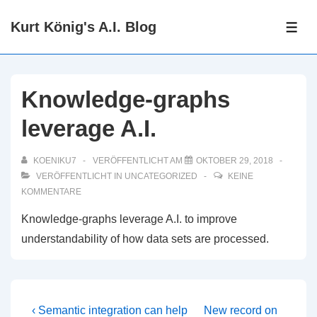
↓
Kurt König's A.I. Blog
Zum
ME
Inhalt
Knowledge-graphs
leverage A.I.
KOENIKU7
VERÖFFENTLICHT AM
OKTOBER 29, 2018
VERÖFFENTLICHT IN
UNCATEGORIZED
KEINE
KOMMENTARE
Knowledge-graphs leverage A.I. to improve
understandability of how data sets are processed.
Beitragsnavigation
Vorheriger
Nächster
‹ Semantic integration can help
New record on