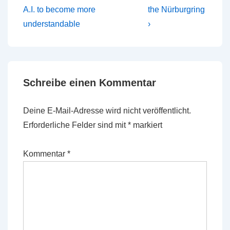
Beitrag
Beitrag
A.I. to become more
the Nürburgring
ist
ist
understandable
›
Schreibe einen Kommentar
Deine E-Mail-Adresse wird nicht veröffentlicht.
Erforderliche Felder sind mit
*
markiert
Kommentar
*