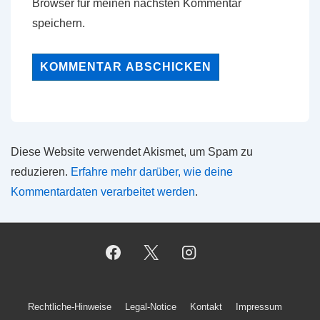
Browser für meinen nächsten Kommentar
speichern.
Diese Website verwendet Akismet, um Spam zu
reduzieren.
Erfahre mehr darüber, wie deine
Kommentardaten verarbeitet werden
.
Footer-
Rechtliche-Hinweise
Legal-Notice
Kontakt
Impressum