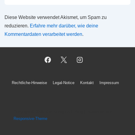
Diese Website verwendet Akismet, um Spam zu
reduzieren.
Erfahre mehr darüber, wie deine
Kommentardaten verarbeitet werden
.
Footer-
Rechtliche-Hinweise
Legal-Notice
Kontakt
Impressum
Menü
Copyright © 2026
Kurt König's A.I. Blog
| Präsentiert von
Responsive-Theme