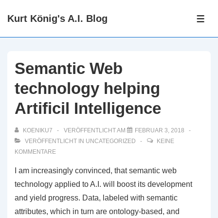
↓
Kurt König's A.I. Blog
Zum
ME
Inhalt
Semantic Web
technology helping
Artificil Intelligence
KOENIKU7
VERÖFFENTLICHT AM
FEBRUAR 3, 2018
VERÖFFENTLICHT IN
UNCATEGORIZED
KEINE
KOMMENTARE
I am increasingly convinced, that semantic web
technology applied to A.I. will boost its development
and yield progress. Data, labeled with semantic
attributes, which in turn are ontology-based, and