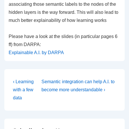
associating those semantic labels to the nodes of the
hidden layers is the way forward. This will also lead to
much better explainability of how learning works
Please have a look at the slides (in particular pages 6
ff) from DARPA:
Explainable A.I. by DARPA
Beitragsnavigation
Vorheriger
Nächster
‹ Learning
Semantic integration can help A.I. to
Beitrag
Beitrag
with a few
become more understandable ›
ist
ist
data